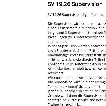
SV 19.26 Supervision
SV 19.26 Supervision digital/ online
Die Supervision wird bei uns prozess
ein*e Teilnehmer*in mit dem Ziel ein
insgesamt 3 Supervisionsterminen (
Diese liegen zu 3 unterschiedlichen 
zueinander.
In der Supervision werden entweder 
eben 3 unterschiedlichen Zeitpunkt
unabhängige Prozesse vorgestellt. I
sichtbar werden, wie die/der Teiln
Konzeptes Neue Autorität aktiv in e
Arbeitskontext handelt bzw. diese 
reflektiert.
Wir empfehlen die vorherige direkt
Die Supervision wird in einer Kleing
Teilnehmer*innen) durchgeführt.
Jede*r Teilnehmer*in stellt eine vor
Gruppe wird dann die Supervision d
später) eine kurze schriftliche Refl
Trainer*in geschickt.