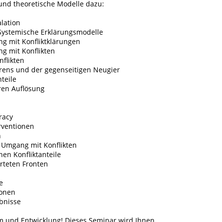
und theoretische Modelle dazu:
lation
Systemische Erklärungsmodelle
ng mit Konfliktklärungen
 mit Konflikten
flikten
örens und der gegenseitigen Neugier
teile
ren Auflösung
racy
rventionen
n
 Umgang mit Konflikten
en Konfliktanteile
rteten Fronten
e
ionen
bnisse
m und Entwicklung! Dieses Seminar wird Ihnen