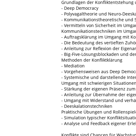
Grundlagen der Konfliktentstehung 
- Deep Democracy
- Polyvagaltheorie und Neuro-Deeska
- Kommunikationstheoretische und 
- Vermitteln von Sicherheit im Umga
Kommunikationstechniken im Umgang
- Auftragsklärung im Umgang mit Kon
- Die Bedeutung des vertieften Zuh
- Anleitung zur Reflexion der Eigenan
- Big-Five-Lösungsblockaden und de
Methoden der Konfliktklärung
- Mediation
- Vorgehensweisen aus Deep Democ
- Systemische und darstellende Inte
Umgang mit schwierigen Situatione
- Stärkung der eigenen Präsenz zum
- Anleitung zur Übernahme der eigen
- Umgang mit Widerstand und verhä
- Deeskalationstechniken
Praktische Übungen und Rollenspiel
- Simulation typischer Konfliktsituat
- Analyse und Feedback eigener Erle
Konflikte sind Chancen für Wachstu