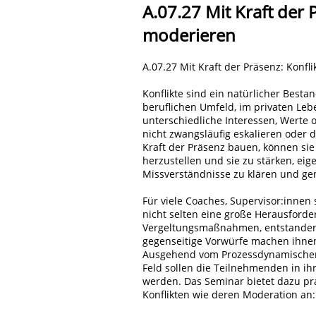
A.07.27 Mit Kraft der 
moderieren
A.07.27 Mit Kraft der Präsenz: Konf
Konflikte sind ein natürlicher Besta
beruflichen Umfeld, im privaten Leb
unterschiedliche Interessen, Werte 
nicht zwangsläufig eskalieren oder d
Kraft der Präsenz bauen, können si
herzustellen und sie zu stärken, eig
Missverständnisse zu klären und g
Für viele Coaches, Supervisor:innen 
nicht selten eine große Herausforde
Vergeltungsmaßnahmen, entstanden
gegenseitige Vorwürfe machen ihnen
Ausgehend vom Prozessdynamischen
Feld sollen die Teilnehmenden in ih
werden. Das Seminar bietet dazu pr
Konflikten wie deren Moderation an: