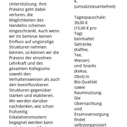
€.
Unterstützung. Ihre
(umsatzsteuerbefreit)
Präsenz geht dabei
verloren, die
Tagespauschale:
Möglichkeiten des
30,00 €
Handelns scheinen
(15,00 € pro
eingeschränkt. Auch wenn
Tag)
wir im Seminar keinen
beinhaltet
Einfluss auf ungünstige
Getränke
Strukturen nehmen
(Kaffee,
können, so können wir die
Tee,
Präsenz der einzelnen
Wasser)
Lehrkraft und des
und Snacks
gesamten Kollegiums
(Kekse,
sowohl den
Obst) in
Verhaltensweisen als auch
Bio-Qualität
den beeinflussbaren
sowie
Strukturen gegenüber
Raumnutzung.
stärken und etablieren.
Die
Wir werden darüber
Übernachtung
nachdenken, wie schon
und
frühzeitig
Essensversorgung
Eskalationsmustern
findet
begegnet werden kann
selbstorganisiert