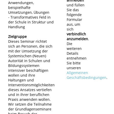
anmelden
Anwendungen,
und füllen
beispielhafte
Sie das
Umsetzungen, Übungen
folgende
- Transformatives Feld in
Formular
der Schule in Struktur und
aus, um
Handlung
sich
verbindlich
Zielgruppe
anzumelden
.
Dieses Seminar richtet
Die
sich an Personen, die sich
weiteren
mit der Umsetzung der
Details
Systemischen (Neuen)
entnehmen
Autorität in Schulen und
Sie bitte
Bildungssystemen
unseren
intensiver beschäftigen
Allgemeinen
wollen und ihre
Geschäftsbedingungen
.
Haltungen und
Interventionsmöglichkeiten
dieses Ansatzes vertiefen
und in ihrer beruflichen
Praxis anwenden wollen.
Wir setzen die Teilnahme
der Grundlagenseminare
beim Besuch der