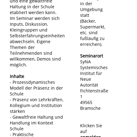
und eine gewaltfreie
in der
Haltung in der Schule
Umgebung
etabliert werden kann.
statt
Im Seminar werden sich
(Bäcker,
Inputs, Diskussion,
Supermarkt,
Kleingruppen und
etc. sind
Selbsterfahrungseinheiten
fußläufig zu
abwechseln. Eigene
erreichen).
Themen der
Teilnehmenden sind
Seminarort
willkommen, Demos sind
SyNA
möglich.
Systemisches
Institut für
Inhalte
Neue
- Prozessdynamisches
Autorität
Modell der Präsenz in der
Fichtenstraße
Schule
1
- Präsenz von Lehrkräften,
49565
Kollegium und Institution
Bramsche
stärken
- Gewaltfreie Haltung und
Handlung im Kontext
Klicken Sie
Schule
auf
- Praktische