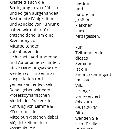
Kraftfeld auch die
medium
Bedingungen von Führen
und
und Folgen ausgehandelt.
naturell in
Bestimmte Fähigkeiten
großen
und Aspekte von Führung
Flaschen
halten wir daher für
zum
entscheidend, um eine
Mittagessen.
Beziehung zu
Mitarbeitenden
Für
aufzubauen, die
Teilnehmende
Sicherheit, Verbundenheit
dieses
und Autonomie vermittelt.
Seminars
Diese Handlungsaspekte
ist ein
werden wir im Seminar
Zimmerkontingent
ausgestalten und
im Hotel
gemeinsam entwickeln.
Villa
Dabei gehen wir vom
Orange
Prozessdynamischen
vorreserviert
Modell der Präsenz in
(bis zum
Führung von Lemme &
09.11.2026).
Körner aus. Im
Bitte
Mittelpunkt stehen dabei
wenden Sie
Möglichkeiten einer
sich für die
konstruktiven