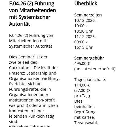
F.04.26 (2) Führung
Überblick
von Mitarbeitenden
Seminarzeiten
mit Systemischer
10.12.2026,
Autorität
10:00 -
18:30 Uhr
F.04.26 (2) Führung von
11.12.2026,
Mitarbeitenden mit
09:00 -
Systemischer Autorität
16:15 Uhr
Dies Seminar ist der
Seminargebühr
zweite Teil des
495,00 €
Curriculums Die Kraft der
(umsatzsteuerbefreit)
Präsenz: Leadership und
Organisationsentwicklung.
Tagespauschale:
Es richtet sich an
114,00 €
Führungskräfte, die in
(57,00 €/
Organisationen oder
pro Tag)
Institutionen (non-profit
Dies
wie profit) oder ähnlichen
beinhaltet:
Kontexten in einer
Begrüßung
leitenden Funktion tätig
mit Kaffee,
sind.
Teeauswahl,
Wir sehen Führung in